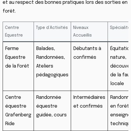
et au respect des bonnes pratiques lors des sorties en
forêt.
Centre
Type d’Activités
Niveaux
Spécialité
Équestre
Accueillis
Ferme
Balades,
Débutants à
Équitatio
Équestre
Randonnées,
confirmés
nature,
de la Forêt
Ateliers
découve
pédagogiques
de la fau
locale
Centre
Randonnée
Intermédiaires
Randonn
équestre
équestre
et confirmés
en forêt,
Grafenberg
guidée, cours
enseign
Ride
techniqu