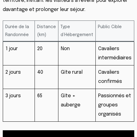
territoire, invitant les visiteurs à revenir pour explorer
davantage et prolonger leur séjour.
Durée de la
Distance
Type
Public Cible
Randonnée
(km)
d’Hébergement
1 jour
20
Non
Cavaliers
intermédiaires
2 jours
40
Gîte rural
Cavaliers
confirmés
3 jours
65
Gîte +
Passionnés et
auberge
groupes
organisés